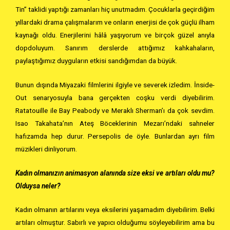
Tin” taklidi yaptığı zamanları hiç unutmadım. Çocuklarla geçirdiğim
yıllardaki drama çalışmalarım ve onların enerjisi de çok güçlü ilham
kaynağı oldu. Enerjilerini hâlâ yaşıyorum ve birçok güzel anıyla
dopdoluyum. Sanırım derslerde attığımız kahkahaların,
paylaştığımız duyguların etkisi sandığımdan da büyük.
Bunun dışında Miyazaki filmlerini ilgiyle ve severek izledim. İnside-
Out senaryosuyla bana gerçekten coşku verdi diyebilirim.
Ratatouille ile Bay Peabody ve Meraklı Sherman’ı da çok sevdim.
Isao Takahata’nın Ateş Böceklerinin Mezarı’ndaki sahneler
hafızamda hep durur. Persepolis de öyle. Bunlardan ayrı film
müzikleri dinliyorum.
Kadın olmanızın animasyon alanında size eksi ve artıları oldu mu?
Olduysa neler?
Kadın olmanın artılarını veya eksilerini yaşamadım diyebilirim. Belki
artıları olmuştur. Sabırlı ve yapıcı olduğumu söyleyebilirim ama bu