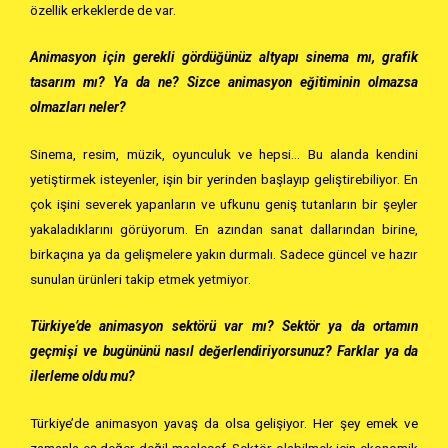
özellik erkeklerde de var.
Animasyon için gerekli gördüğünüz altyapı sinema mı, grafik
tasarım mı? Ya da ne? Sizce animasyon eğitiminin olmazsa
olmazları neler?
Sinema, resim, müzik, oyunculuk ve hepsi… Bu alanda kendini
yetiştirmek isteyenler, işin bir yerinden başlayıp geliştirebiliyor. En
çok işini severek yapanların ve ufkunu geniş tutanların bir şeyler
yakaladıklarını görüyorum. En azından sanat dallarından birine,
birkaçına ya da gelişmelere yakın durmalı. Sadece güncel ve hazır
sunulan ürünleri takip etmek yetmiyor.
Türkiye’de animasyon sektörü var mı? Sektör ya da ortamın
geçmişi ve bugününü nasıl değerlendiriyorsunuz? Farklar ya da
ilerleme oldu mu?
Türkiye’de animasyon yavaş da olsa gelişiyor. Her şey emek ve
zamanla eş değer değil maalesef. Sektör olabilmek için ekonomik