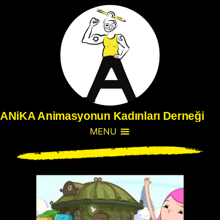
ANiKA Animasyonun Kadınları Derneği
MENU