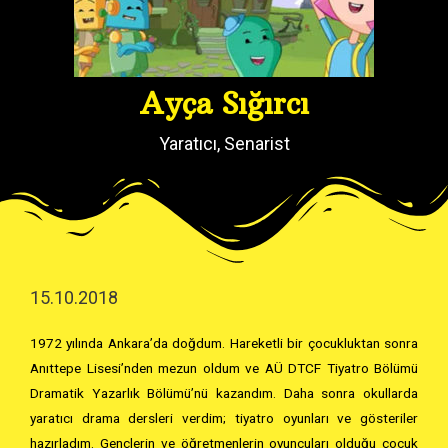
Ayça Sığırcı
Yaratıcı, Senarist
15.10.2018
1972 yılında Ankara’da doğdum. Hareketli bir çocukluktan sonra
Anıttepe Lisesi’nden mezun oldum ve AÜ DTCF Tiyatro Bölümü
Dramatik Yazarlık Bölümü’nü kazandım. Daha sonra okullarda
yaratıcı drama dersleri verdim; tiyatro oyunları ve gösteriler
hazırladım. Gençlerin ve öğretmenlerin oyuncuları olduğu çocuk