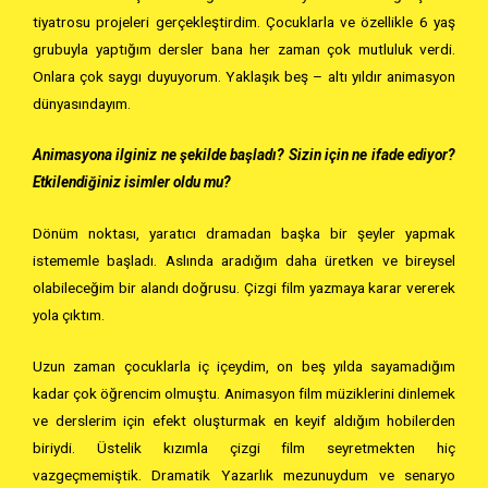
tiyatrosu projeleri gerçekleştirdim. Çocuklarla ve özellikle 6 yaş
grubuyla yaptığım dersler bana her zaman çok mutluluk verdi.
Onlara çok saygı duyuyorum. Yaklaşık beş – altı yıldır animasyon
dünyasındayım.
Animasyona ilginiz ne şekilde başladı? Sizin için ne ifade ediyor?
Etkilendiğiniz isimler oldu mu?
Dönüm noktası, yaratıcı dramadan başka bir şeyler yapmak
istememle başladı. Aslında aradığım daha üretken ve bireysel
olabileceğim bir alandı doğrusu. Çizgi film yazmaya karar vererek
yola çıktım.
Uzun zaman çocuklarla iç içeydim, on beş yılda sayamadığım
kadar çok öğrencim olmuştu. Animasyon film müziklerini dinlemek
ve derslerim için efekt oluşturmak en keyif aldığım hobilerden
biriydi. Üstelik kızımla çizgi film seyretmekten hiç
vazgeçmemiştik. Dramatik Yazarlık mezunuydum ve senaryo