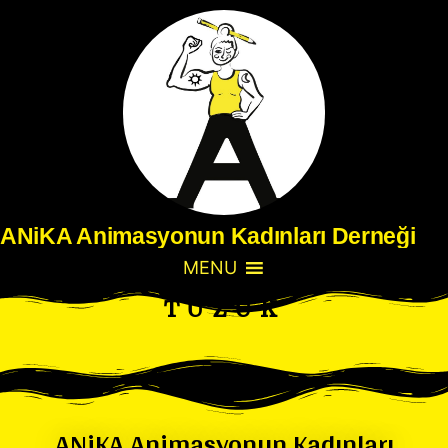
ANiKA Animasyonun Kadınları Derneği
MENU
TÜZÜK
ANiKA Animasyonun Kadınları