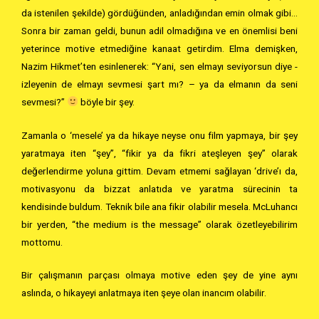
da istenilen şekilde) gördüğünden, anladığından emin olmak gibi…
Sonra bir zaman geldi, bunun adil olmadığına ve en önemlisi beni
yeterince motive etmediğine kanaat getirdim. Elma demişken,
Nazim Hikmet’ten esinlenerek: “Yani, sen elmayı seviyorsun diye -
izleyenin de elmayı sevmesi şart mı? – ya da elmanın da seni
sevmesi?”
böyle bir şey.
Zamanla o ‘mesele’ ya da hikaye neyse onu film yapmaya, bir şey
yaratmaya iten “şey”, “fikir ya da fikri ateşleyen şey” olarak
değerlendirme yoluna gittim. Devam etmemi sağlayan ‘drive’ı da,
motivasyonu da bizzat anlatıda ve yaratma sürecinin ta
kendisinde buldum. Teknik bile ana fikir olabilir mesela. McLuhancı
bir yerden, “the medium is the message” olarak özetleyebilirim
mottomu.
Bir çalışmanın parçası olmaya motive eden şey de yine aynı
aslında, o hikayeyi anlatmaya iten şeye olan inancım olabilir.