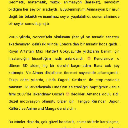
Geometri, matematik, müzik, animasyon (hareket), sevdiğim
bildiğim her şey bir aradaydı… Büyülenmiştim! Animasyon bir ürün
değil, bir teknikti ve inanılmaz seyler yapılabilirdi, sonun zihinimde
bir şeyler somutlaşmıştı.
2006 yılında, Norveç’teki okulumun (her yıl bir misafir sanatçı/
akademisyen gelir) ilk yılında, Londra’dan bir misafir hoca geldi…
Royal Arts’tan Max Hattler! Gökyüzünde yıldızların benim için
hizalandığını hissettiğim nadir anlardandır
Kendisinden o
dönem 3D aldım, hiç bir dersini kaçırmadım. Bana çok şey
katmıştır. Ve Alman disiplininin önemini sayesinde anlamışımdır.
Takip eden yıllarda, Linda Fagerli Sæthren ile stop-motionla
tanıştım. İki arkadaşımla Linda’nın asistanlığını yaptığımız Janus
filmi 2007’de İskandinav Oscar’ı
dedikleri Amanda ödülü aldı.
Güzel motivasyon olmuştu bizler için. Tengyo Kura’dan Japon
Kültürü ve Anime and Manga dersi aldım.
Bu isimler dışında, çok güzel hocalarla, animatörlerle karşılaşma,