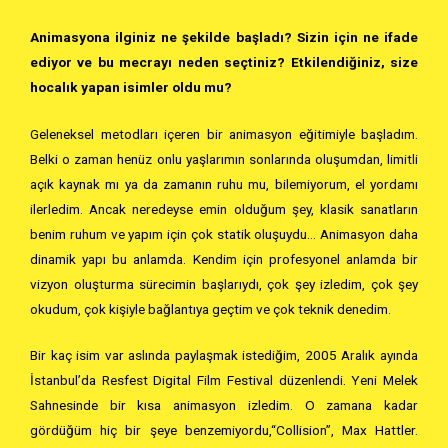
Animasyona ilginiz ne şekilde başladı? Sizin için ne ifade
ediyor ve bu mecrayı neden seçtiniz? Etkilendiğiniz, size
hocalık yapan isimler oldu mu?
Geleneksel metodları içeren bir animasyon eğitimiyle başladım.
Belki o zaman henüz onlu yaşlarımın sonlarında oluşumdan, limitli
açık kaynak mı ya da zamanın ruhu mu, bilemiyorum, el yordamı
ilerledim. Ancak neredeyse emin olduğum şey, klasik sanatların
benim ruhum ve yapım için çok statik oluşuydu… Animasyon daha
dinamik yapı bu anlamda. Kendim için profesyonel anlamda bir
vizyon oluşturma sürecimin başlarıydı, çok şey izledim, çok şey
okudum, çok kişiyle bağlantıya geçtim ve çok teknik denedim.
Bir kaç isim var aslında paylaşmak istediğim, 2005 Aralık ayında
İstanbul’da Resfest Digital Film Festival düzenlendi. Yeni Melek
Sahnesinde bir kısa animasyon izledim. O zamana kadar
gördüğüm hiç bir şeye benzemiyordu,“Collision”, Max Hattler.