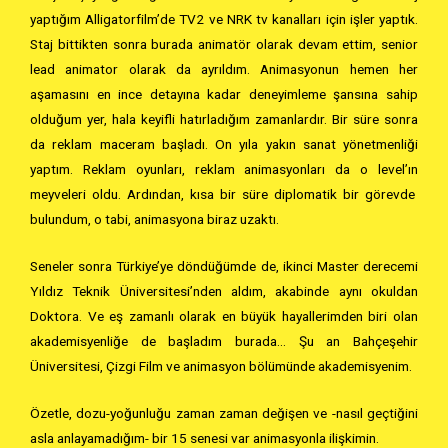
yaptığım Alligatorfilm’de TV2 ve NRK tv kanalları için işler yaptık.
Staj bittikten sonra burada animatör olarak devam ettim, senior
lead animator olarak da ayrıldım. Animasyonun hemen her
aşamasını en ince detayına kadar deneyimleme şansına sahip
olduğum yer, hala keyifli hatırladığım zamanlardır. Bir süre sonra
da reklam maceram başladı. On yıla yakın sanat yönetmenliği
yaptım. Reklam oyunları, reklam animasyonları da o level’ın
meyveleri oldu. Ardından, kısa bir süre diplomatik bir görevde
bulundum, o tabi, animasyona biraz uzaktı.
Seneler sonra Türkiye’ye döndüğümde de, ikinci Master derecemi
Yıldız Teknik Üniversitesi’nden aldım, akabinde aynı okuldan
Doktora. Ve eş zamanlı olarak en büyük hayallerimden biri olan
akademisyenliğe de başladım burada… Şu an Bahçeşehir
Üniversitesi, Çizgi Film ve animasyon bölümünde akademisyenim.
Özetle, dozu-yoğunluğu zaman zaman değişen ve -nasıl geçtiğini
asla anlayamadığım- bir 15 senesi var animasyonla ilişkimin.