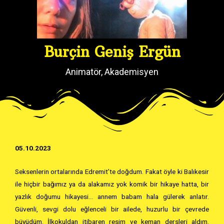
Burçin Geniş Ergün
Animatör, Akademisyen
05.10.2023
Seksenlerin ortalarında Edremit’te doğdum. Fakat öyle ki Balıkesir
ile hiçbir bağımız ya da alakamız yok komik bir hikaye hatta, bir
yazlık doğumu hikayesi… annem babam hala gülerek anlatır.
Güvenli, sevgi dolu eğlenceli bir ailede, huzurlu bir çevrede
büyüdüm. İlkokuldan itibaren resim ve keman dersleri aldım.