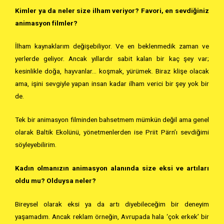
Kimler ya da neler size ilham veriyor? Favori, en sevdiğiniz
animasyon filmler?
İlham kaynaklarım değişebiliyor. Ve en beklenmedik zaman ve
yerlerde geliyor. Ancak yıllardır sabit kalan bir kaç şey var;
kesinlikle doğa, hayvanlar… koşmak, yürümek. Biraz klişe olacak
ama, işini sevgiyle yapan insan kadar ilham verici bir şey yok bir
de.
Tek bir animasyon filminden bahsetmem mümkün değil ama genel
olarak Baltik Ekolünü, yönetmenlerden ise Priit Pärn’ı sevdiğimi
söyleyebilirim.
Kadın olmanızın animasyon alanında size eksi ve artıları
oldu mu? Olduysa neler?
Bireysel olarak eksi ya da artı diyebileceğim bir deneyim
yaşamadım. Ancak reklam örneğin, Avrupada hala ‘çok erkek’ bir