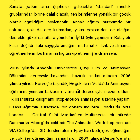
Sanata yatkın ama şüphesiz gelecekte ‘standart’ meslek
gruplarından birine dahil olacak, fen bilimlerine yönelik bir çocuk
olarak eğitildiğim söylenebilir. Ancak eğitim sürecimde bir
noktada çok da geç kalmadan, yakın çevremden de aldığım
destekle güzel sanatlara yöneldim. İyi ki öyle yapmışım! Kolay bir
karar değildi -hala saygıyla andığım- matematik, fizik ve almanca
öğretmenlerim bu kararımı hiç tasvip etmemişlerdi mesela.
2005 yılında Anadolu Üniversitesi Çizgi Film ve Animasyon
Bölümünü dereceyle kazandım, hazırlık sınıfını atladım. 2006
yılında yılında Norveç’e taşındık, Høgskulen i Volda’da Animasyon
eğitimime yeniden başladım, vitnemål derecesiyle mezun oldum.
İlk lisansüstü çalışmamı stop-motion animasyon üzerine yaptım.
Lisans eğitimin sürecinde, bir dönem Ingiltere Londra’da Arts
London – Central Saint Martins’ten Multimedia, bir sürede
Danimarka Viborg’da eski adı The Animation Workshop yeni adı
VIA College’dan 3D dersleri aldım. Epey hareketli, çok eğlendiğim
ve çok şey öğrendiğim zamanlardı. 2009 yılında Bergen’de staj