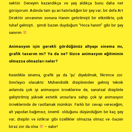
sektör. Deneyim kazandıkça ve yaş aldıkça bunu daha net
görüyorum. Aslında tam şu an hatırladığım bir şey var; bir defa Art
Direktör unvanımın sonuna Hanım getirilmişti bir etkinlikte, çok
tuhaf gelmişti… şimdi bazen duyduğum “Hoca hanım” gibi bir şey
sanırım
Animasyon için gerekli gördüğünüz altyapı sinema mı,
grafik tasarım mı? Ya da ne? Sizce animasyon eğitiminin
olmazsa olmazları neler?
Kesinlikle sinema, grafik ya da ‘şu’ diyebilmek, fikrimce zor.
Sınırlayıcı olacaktır. Mühendislik disiplininden gelmiş teknik
anlamda çok iyi animasyon örneklerine de, sanatsal disiplinle
geliştirilmiş yüksek estetik unsurlara sahip çok iyi animasyon
örneklerinde de rastlamak mümkün. Farklı bir cevap vereceğim,
alt yapıdan bağımsız, önemli olduğunu düşündüğüm bir kaç şey
var; disiplin ve istikrar gibi özellikler olmazsa olmaz ve -bazen
biraz zor da olsa
– sabır!