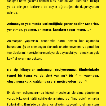
tanışma hatta çalışma şansım oldu, hala oluyor… Herkesin -bilinçli
ya da bilinçsiz- birbirine bir şeyler öğrettiğini de düşünüyorum
aslında.
Animasyon yapımında üstlendiğiniz görev nedir? Senarist,
yönetmen, yapımcı, animatör, karakter tasarımcısı, …?
Animasyon yapımının, senaristlik hariç, hemen her aşamada
bulundum. Şu an animasyon alanında akademisyenim. Ve şimdi bu
tecrübelerimi, teoriyle harmanlayarak paylaşabiliyor olmaktan çok
keyif alıyorum gerçekten.
Ne tip hikayeler anlatmayı seviyorsunuz, filmlerinizde
temel bir tema ya da dert var mı? Bir filmi yapmaya,
oluşumuna katkı sağlamaya sizi motive eden nedir?
İlk dönem çalışmalarımda kişisel meseleleri ele alma yönelimim
vardı. Hikayemi türlü şekillerde anlatma ve “ikna edici” olmakla
ilgilenirdim. Elimizde bir elma var diyelim; izleyenin o elmayı (tam