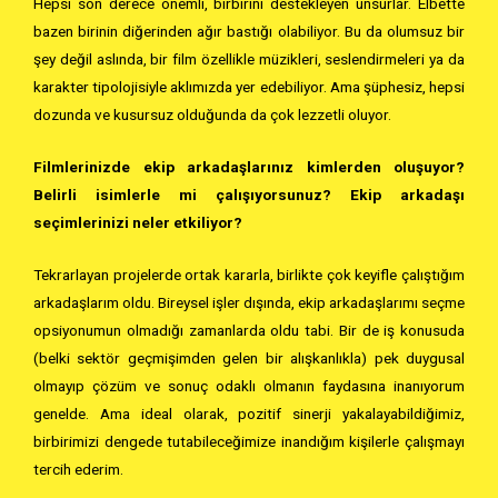
Hepsi son derece önemli, birbirini destekleyen unsurlar. Elbette
bazen birinin diğerinden ağır bastığı olabiliyor. Bu da olumsuz bir
şey değil aslında, bir film özellikle müzikleri, seslendirmeleri ya da
karakter tipolojisiyle aklımızda yer edebiliyor. Ama şüphesiz, hepsi
dozunda ve kusursuz olduğunda da çok lezzetli oluyor.
Filmlerinizde ekip arkadaşlarınız kimlerden oluşuyor?
Belirli isimlerle mi çalışıyorsunuz? Ekip arkadaşı
seçimlerinizi neler etkiliyor?
Tekrarlayan projelerde ortak kararla, birlikte çok keyifle çalıştığım
arkadaşlarım oldu. Bireysel işler dışında, ekip arkadaşlarımı seçme
opsiyonumun olmadığı zamanlarda oldu tabi. Bir de iş konusuda
(belki sektör geçmişimden gelen bir alışkanlıkla) pek duygusal
olmayıp çözüm ve sonuç odaklı olmanın faydasına inanıyorum
genelde. Ama ideal olarak, pozitif sinerji yakalayabildiğimiz,
birbirimizi dengede tutabileceğimize inandığım kişilerle çalışmayı
tercih ederim.