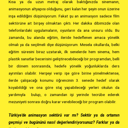
Kısa ya da uzun metraj olarak baktığınızda sinemanın,
animasyonun altyapısı olduğunu, geri kalan her şeyin onun üzerine
inşa edildiğini düşünüyorum. Fakat şu an animasyon sadece film
sektörüne ait birşey olmaktan çıktı. Her dakika dibimizde olan
telefonlardaki uygulamaların, oyunların da ana unsuru oldu. Bu
zamanda, bu alanda eğitim, ileride hedeflenen amaca yönelik
olmalı ya da seçilmeli diye düşünüyorum. Mesela okullarda, belki
eğitim süresini biraz uzatarak, ilk senelerde hem sinema, hem
plastik sanatlar becerisini geliştirecebileceği bir programdan, belli
bir dönem sonrasında, hedefe yönelik yoğunluklarda ders
ayrımları olabilir. Herşeyi verip işe göre birine yönelmektense,
ilerde çalışacağı konumu öğrencinin 3. senede hedef olarak
koyabildiği ve ona göre staj yapabileceği yerleri okulun da
yardımıyla bulup, o zamandan işi yerinde tecrübe ederek
mezuniyeti sonrası doğru karar verebileceği bir program olabilir.
Türkiye’de animasyon sektörü var mı? Sektör ya da ortamın
geçmişi ve bugününü nasıl değerlendiriyorsunuz? Farklar ya da