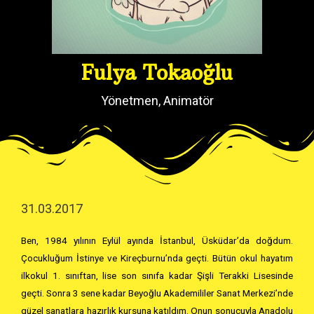
Fulya Tokaoğlu
Yönetmen, Animatör
31.03.2017
Ben, 1984 yılının Eylül ayında İstanbul, Üsküdar’da doğdum.
Çocukluğum İstinye ve Kireçburnu’nda geçti. Bütün okul hayatım
ilkokul 1. sınıftan, lise son sınıfa kadar Şişli Terakki Lisesinde
geçti. Sonra 3 sene kadar Beyoğlu Akademililer Sanat Merkezi’nde
güzel sanatlara hazırlık kursuna katıldım. Onun sonucuyla Anadolu