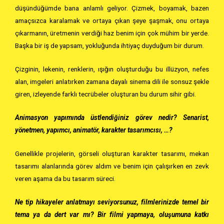
düşündüğümde bana anlamlı geliyor. Çizmek, boyamak, bazen
amaçsızca karalamak ve ortaya çıkan şeye şaşmak, onu ortaya
çıkarmanın, üretmenin verdiği haz benim için çok mühim bir yerde.
Başka bir iş de yapsam, yokluğunda ihtiyaç duyduğum bir durum.
Çizginin, lekenin, renklerin, ışığın oluşturduğu bu illüzyon, nefes
alan, imgeleri anlatırken zamana dayalı sinema dili ile sonsuz şekle
giren, izleyende farklı tecrübeler oluşturan bu durum sihir gibi.
Animasyon yapımında üstlendiğiniz görev nedir? Senarist,
yönetmen, yapımcı, animatör, karakter tasarımcısı, …?
Genellikle projelerin, görseli oluşturan karakter tasarımı, mekan
tasarımı alanlarında görev aldım ve benim için çalışırken en zevk
veren aşama da bu tasarım süreci.
Ne tip hikayeler anlatmayı seviyorsunuz, filmlerinizde temel bir
tema ya da dert var mı? Bir filmi yapmaya, oluşumuna katkı