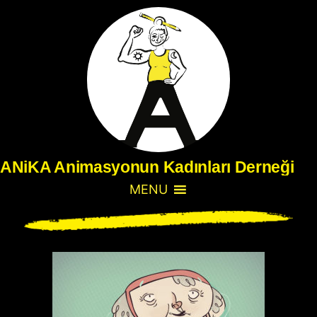
ANiKA Animasyonun Kadınları Derneği
MENU