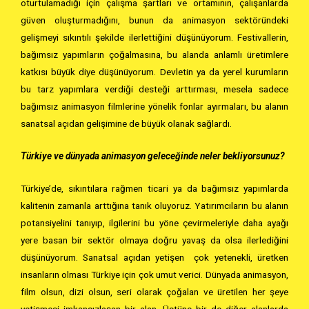
oturtulamadığı için çalışma şartları ve ortamının, çalışanlarda
güven oluşturmadığını, bunun da animasyon sektöründeki
gelişmeyi sıkıntılı şekilde ilerlettiğini düşünüyorum. Festivallerin,
bağımsız yapımların çoğalmasına, bu alanda anlamlı üretimlere
katkısı büyük diye düşünüyorum. Devletin ya da yerel kurumların
bu tarz yapımlara verdiği desteği arttırması, mesela sadece
bağımsız animasyon filmlerine yönelik fonlar ayırmaları, bu alanın
sanatsal açıdan gelişimine de büyük olanak sağlardı.
Türkiye ve dünyada animasyon geleceğinde neler bekliyorsunuz?
Türkiye’de, sıkıntılara rağmen ticari ya da bağımsız yapımlarda
kalitenin zamanla arttığına tanık oluyoruz. Yatırımcıların bu alanın
potansiyelini tanıyıp, ilgilerini bu yöne çevirmeleriyle daha ayağı
yere basan bir sektör olmaya doğru yavaş da olsa ilerlediğini
düşünüyorum. Sanatsal açıdan yetişen çok yetenekli, üretken
insanların olması Türkiye için çok umut verici. Dünyada animasyon,
film olsun, dizi olsun, seri olarak çoğalan ve üretilen her şeye
yetişmesi imkansızlaşan bir alan. Üstüne bir de diğer alanlarda