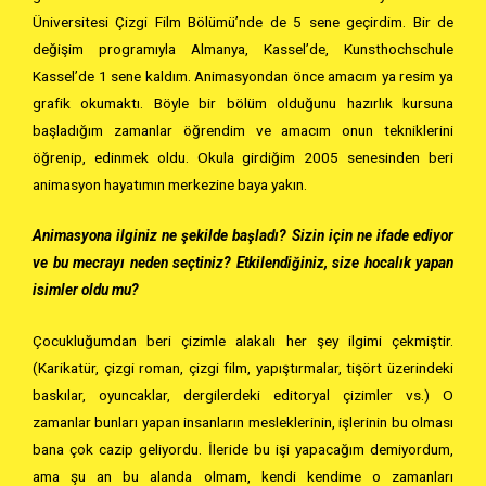
Üniversitesi Çizgi Film Bölümü’nde de 5 sene geçirdim. Bir de
değişim programıyla Almanya, Kassel’de, Kunsthochschule
Kassel’de 1 sene kaldım. Animasyondan önce amacım ya resim ya
grafik okumaktı. Böyle bir bölüm olduğunu hazırlık kursuna
başladığım zamanlar öğrendim ve amacım onun tekniklerini
öğrenip, edinmek oldu. Okula girdiğim 2005 senesinden beri
animasyon hayatımın merkezine baya yakın.
Animasyona ilginiz ne şekilde başladı? Sizin için ne ifade ediyor
ve bu mecrayı neden seçtiniz? Etkilendiğiniz, size hocalık yapan
isimler oldu mu?
Çocukluğumdan beri çizimle alakalı her şey ilgimi çekmiştir.
(Karikatür, çizgi roman, çizgi film, yapıştırmalar, tişört üzerindeki
baskılar, oyuncaklar, dergilerdeki editoryal çizimler vs.) O
zamanlar bunları yapan insanların mesleklerinin, işlerinin bu olması
bana çok cazip geliyordu. İleride bu işi yapacağım demiyordum,
ama şu an bu alanda olmam, kendi kendime o zamanları