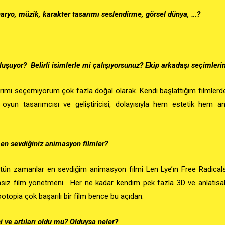
naryo, müzik, karakter tasarımı seslendirme, görsel dünya, …?
uşuyor? Belirli isimlerle mi çalışıyorsunuz? Ekip arkadaşı seçimlerin
rımı seçemiyorum çok fazla doğal olarak. Kendi başlattığım filmlerd
i oyun tasarımcısı ve geliştiricisi, dolayısıyla hem estetik hem
, en sevdiğiniz animasyon filmler?
ütün zamanlar en sevdiğim animasyon filmi Len Lye’ın Free Radicals’
sız film yönetmeni. Her ne kadar kendim pek fazla 3D ve anlatısal
topia çok başarılı bir film bence bu açıdan.
 ve artıları oldu mu? Olduysa neler?