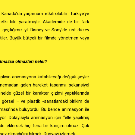
Kanada’da yaşamam etkili olabilir. Türkiye’ye
 etki bile yaratmıştır. Akademide de bir fark
e geçtiğimiz yıl Disney ve Sony’de üst düzey
iler. Büyük bütçeli bir filmde yönetmen veya
olmazsa olmazları neler?
siplinin animasyona katabileceği değişik şeyler
 sinemadan gelen
hareket tasarımı, sekansiyel
elde güzel bir karakter çizimi yaptıklarında
 görsel – ve plastik -sanatlardaki birikim de
ulması”nda buluyordu. Bu bence animasyon ile
yor. Dolayısıyla animasyon için “elle yapılmış
de eklersek hiç fena bir karışım olmaz. Çok
r şey olmadığını bilmek. Dünyayı izlemek.