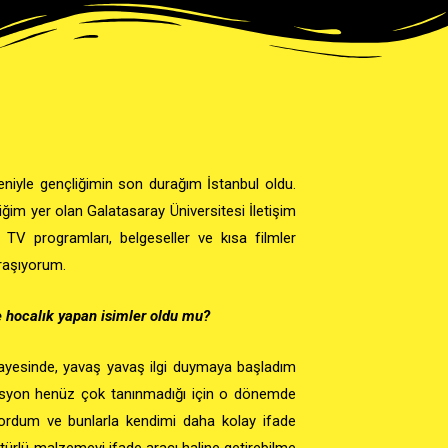
niyle gençliğimin son durağım İstanbul oldu.
tiğim yer olan
Galatasaray Üniversitesi İletişim
V programları, belgeseller ve kısa filmler
ğraşıyorum.
ze hocalık yapan isimler oldu mu?
ayesinde, yavaş yavaş ilgi duymaya başladım
masyon henüz çok tanınmadığı için o dönemde
ordum ve bunlarla kendimi daha kolay ifade
ürlü malzemeyi ifade aracı haline getirebilme