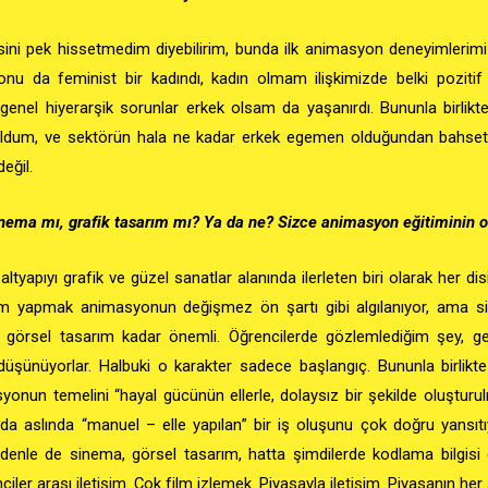
ini pek hissetmedim diyebilirim, bunda ilk animasyon deneyimlerimi 
onu da feminist bir kadındı, kadın olmam ilişkimizde belki pozitif
nel hiyerarşik sorunlar erkek olsam da yaşanırdı. Bununla birlikt
 buldum, ve sektörün hala ne kadar erkek egemen olduğundan bahsett
eğil.
inema mı, grafik tasarım mı? Ya da ne? Sizce animasyon eğitiminin 
altyapıyı grafik ve güzel sanatlar alanında ilerleten biri olarak her di
izim yapmak animasyonun değişmez ön şartı gibi algılanıyor, ama
a görsel tasarım kadar önemli
.
Öğrencilerde gözlemlediğim şey, gen
üşünüyorlar. Halbuki o karakter sadece başlangıç. Bununla birlikte
yonun temelini “hayal gücünün ellerle, dolaysız bir şekilde oluştur
a da aslında “manuel – elle yapılan” bir iş oluşunu çok doğru yansıtı
nle de sinema, görsel tasarım, hatta şimdilerde kodlama bilgisi 
nciler arası iletişim. Çok film izlemek. Piyasayla iletişim. Piyasanın he