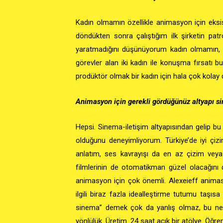
Kadın olmamın özellikle animasyon için eksis
döndükten sonra çalıştığım ilk şirketin patr
yaratmadığını düşünüyorum kadın olmamın, ge
görevler alan iki kadın ile konuşma fırsatı
prodüktör olmak bir kadın için hala çok kolay d
Animasyon için gerekli gördüğünüz altyapı s
Hepsi. Sinema-iletişim altyapısından gelip bu 
olduğunu deneyimliyorum. Türkiye’de iyi ç
anlatım, ses kavrayışı da en az çizim vey
filmlerinin de otomatikman güzel olacağını d
animasyon için çok önemli. Alexeieff animas
ilgili biraz fazla idealleştirme tutumu taşıs
sinema” demek çok da yanlış olmaz, bu nede
yönlülük. Üretim. 24 saat açık bir atölye. Öğre