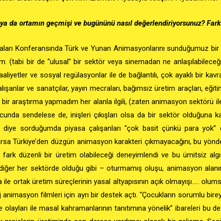
 ya da ortamın geçmişi ve bugününü nasıl değerlendiriyorsunuz? Fark
şmaları Konferansında Türk ve Yunan Animasyonlarını sunduğumuz bir
ım. (tabi bir de “ulusal” bir sektör veya sinemadan ne anlaşılabileceği
rel faaliyetler ve sosyal regülasyonlar ile de bağlantılı, çok ayaklı bi
alışanlar ve sanatçılar, yayın mecraları, bağımsız üretim araçları, eğitim
ş bir araştırma yapmadım her alanla ilgili, (zaten animasyon sektörü il
ucunda sendelese de,
inişleri çıkışları olsa da bir sektör olduğuna 
 diye sorduğumda piyasa çalışanları “çok basit çünkü para yok” d
rsa Türkiye’den düzgün animasyon karakteri çıkmayacağını, bu yönde
 fark düzenli bir üretim olabileceği deneyimlendi ve bu ümitsiz alg
 – diğer her sektörde olduğu gibi – oturmamış oluşu, animasyon alanı
 ile ortak üretim süreçlerinin yasal altyapısının açık olmayışı….. olum
aj animasyon filmleri için ayrı bir destek açtı. “Çocukların sorumlu bir
e olayları ile masal kahramanlarının tanıtımına yönelik” ibareleri bu 