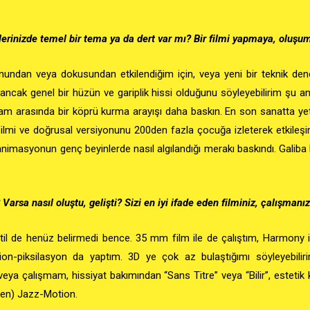
mlerinizde temel bir tema ya da dert var mı? Bir filmi yapmaya, oluş
nundan veya dokusundan etkilendiğim için, veya yeni bir teknik de
 ancak genel
bir hüzün ve gariplik hissi
olduğunu söyleyebilirim şu an
m arasında bir köprü kurma arayışı daha baskın. En son sanatta yete
ilmi ve doğrusal versiyonunu 200den fazla çocuğa izleterek etkileşimin
nimasyonun genç beyinlerde nasıl algılandığı merakı baskındı. Gali
 Varsa nasıl oluştu, gelişti? Sizi en iyi ifade eden filminiz, çalışmanı
 stil de henüz belirmedi bence. 35 mm film ile de çalıştım, Harmony
on-piksilasyon da yaptım. 3D ye çok az bulaştığımı söyleyebilirim
ya çalışmam, hissiyat bakımından “Sans Titre” veya “Bilir”, estetik 
en) Jazz-Motion.