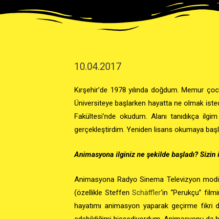
10.04.2017
Kırşehir’de 1978 yılında doğdum. Memur çocu
Üniversiteye başlarken hayatta ne olmak iste
Fakültesi’nde okudum. Alanı tanıdıkça ilg
gerçekleştirdim. Yeniden lisans okumaya başla
Animasyona ilginiz ne şekilde başladı? Sizin 
Animasyona Radyo Sinema Televizyon modülün
(özellikle Steffen
Schäffler
‘in “Perukçu” fil
hayatımı animasyon yaparak geçirme fikri 
edebildiğimi hissediyordum. Animasyonu da 