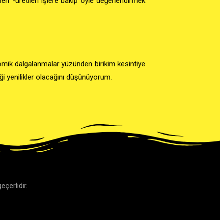
en -üretilen işlere bakıp öyle değerlendirmek
omik dalgalanmalar yüzünden birikim kesintiye
eği yenilikler olacağını düşünüyorum.
eçerlidir.