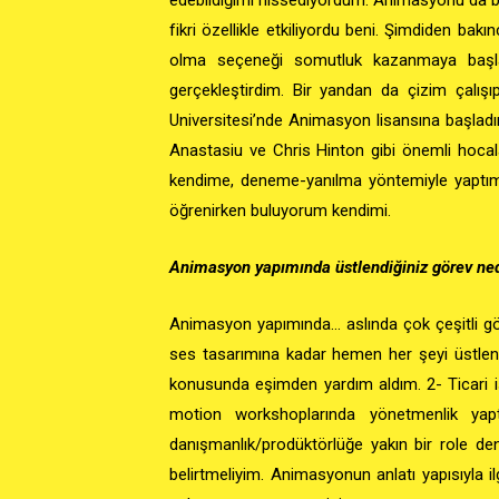
fikri özellikle etkiliyordu beni. Şimdiden bakı
olma seçeneği somutluk kazanmaya baş
gerçekleştirdim
. Bir yandan da çizim çalış
Universitesi’nde Animasyon lisansına başlad
Anastasiu ve Chris Hinton gibi önemli hocala
kendime, deneme-yanılma yöntemiyle yaptım ke
öğrenirken buluyorum kendimi.
Animasyon yapımında üstlendiğiniz görev nedi
Animasyon yapımında… aslında çok çeşitli gö
ses tasarımına kadar hemen her şeyi üstleni
konusunda eşimden yardım aldım. 2- Ticari 
motion workshoplarında yönetmenlik yaptığ
danışmanlık/prodüktörlüğe yakın bir role 
belirtmeliyim. Animasyonun anlatı yapısıyla il