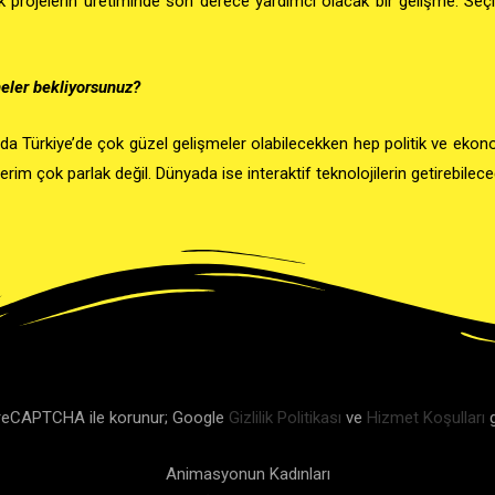
k projelerin üretiminde son derece yardımcı olacak bir gelişme. Seçil
eler bekliyorsunuz?
nda
Türkiye’de çok güzel gelişmeler olabilecekken hep
politik ve ekon
erim çok parlak değil. Dünyada ise interaktif teknolojilerin getirebilec
 reCAPTCHA ile korunur; Google
Gizlilik Politikası
ve
Hizmet Koşulları
g
Animasyonun Kadınları