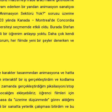
evam ederken bir yandan animasyon sanatçısı
 Animasyon Sektörü Yok?” sorusu üzerine
03 yılında Kanada – Montreal’de Concordia
versiteyi seçmemde etkili oldu. Burada Stefan
li bir öğrenim anlayışı yoktu. Daha çok kendi
yorum, her filmde yeni bir şeyler denerken ve
de karakter tasarımından animasyona ve hatta
interaktif bir iş gerçekleştirdim ve kodlama
 zamanda gerçekleştirdiğim piksilasyon/stop
ığını ekleyebiliriz; öğrenci filmleri için
masa da “üzerine düşünmede” görev aldığımı
i bir sanatta yeterlik çalışması bitirdim ve bu