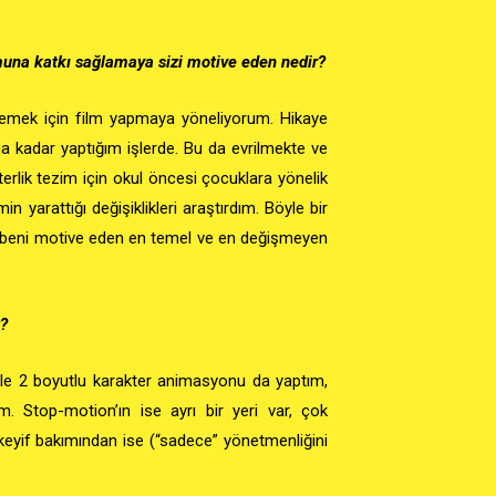
umuna katkı sağlamaya sizi motive eden nedir?
nemek için film yapmaya yöneliyorum. Hikaye
a kadar yaptığım işlerde. Bu da evrilmekte ve
rlik tezim için okul öncesi çocuklara yönelik
 yarattığı değişiklikleri araştırdım. Böyle bir
ba beni motive eden en temel ve en değişmeyen
z?
 ile 2 boyutlu karakter animasyonu da yaptım,
. Stop-motion’ın ise ayrı bir yeri var, çok
keyif bakımından ise (“sadece” yönetmenliğini