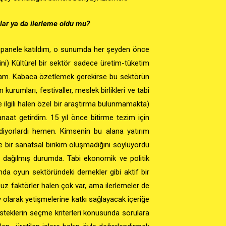
lar ya da ilerleme oldu mu?
 panele katıldım, o sunumda her şeyden önce
ni)
Kültürel bir sektör sadece üretim-tüketim
r kavram. Kabaca özetlemek gerekirse bu sektörün
 kurumları, festivaller, meslek birlikleri ve tabi
e ilgili halen özel bir araştırma bulunmamakta)
kanaat getirdim. 15 yıl önce bitirme tezim için
iyorlardı hemen. Kimsenin bu alana yatırım
 bir sanatsal birikim oluşmadığını söylüyordu
ı dağılmış durumda. Tabi ekonomik ve politik
nda oyun sektöründeki dernekler gibi aktif bir
suz faktörler halen çok var, ama ilerlemeler de
ey olarak yetişmelerine katkı sağlayacak içeriğe
desteklerin seçme kriterleri konusunda sorulara