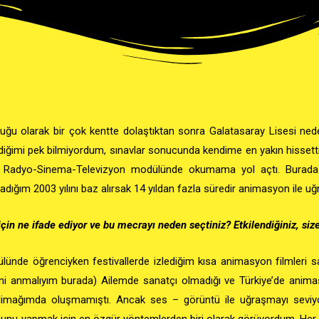
ğu olarak bir çok kentte dolaştıktan sonra Galatasaray Lisesi nede
diğimi pek bilmiyordum, sınavlar sonucunda kendime en yakın hisset
im Radyo-Sinema-Televizyon modülünde
okumama yol açtı. Burada T
dığım 2003 yılını baz alırsak 14 yıldan fazla süredir animasyon ile u
için ne ifade ediyor ve bu mecrayı neden seçtiniz? Etkilendiğiniz, si
de öğrenciyken festivallerde izlediğim kısa animasyon filmleri s
mini anmalıyım burada) Ailemde sanatçı olmadığı ve Türkiye’de ani
dimağımda oluşmamıştı. Ancak ses – görüntü ile uğraşmayı seviy
bunu yapmak için en
özgür
yöntemlerden biri olarak görüyordum. Her t