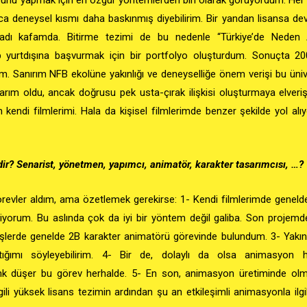
nca
deneysel
kısmı daha baskınmış diyebilirim. Bir yandan lisansa d
ladı kafamda.
Bitirme tezimi de bu nedenle “Türkiye’de Neden
ıp yurtdışına başvurmak için bir portfolyo oluşturdum. Sonuçta
20
ım
. Sanırım NFB ekolüne yakınlığı ve deneyselliğe önem verişi bu üni
rım oldu, ancak doğrusu pek usta-çırak ilişkisi oluşturmaya elveriş
ndi filmlerimi. Hala da kişisel filmlerimde benzer şekilde yol alı
r? Senarist, yönetmen, yapımcı, animatör, karakter tasarımcısı, …?
revler aldım, ama özetlemek gerekirse: 1- Kendi filmlerimde genel
yorum. Bu aslında çok da iyi bir yöntem değil galiba. Son projemde 
işlerde genelde 2B karakter animatörü görevinde bulundum. 3- Yakın
ımı söyleyebilirim. 4- Bir de, dolaylı da olsa animasyon hocal
denk düşer bu görev herhalde. 5- En son, animasyon üretiminde ol
gili yüksek lisans tezimin ardından şu an etkileşimli animasyonla ilgil